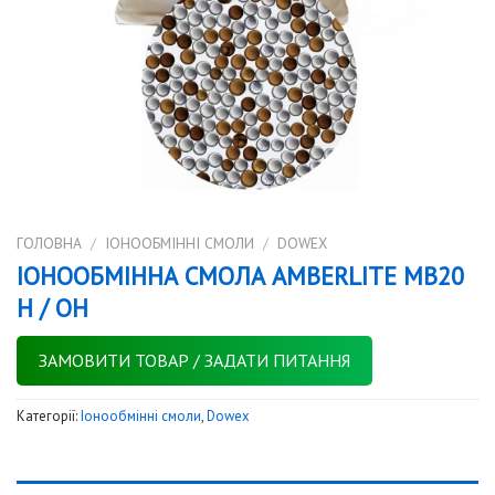
ГОЛОВНА
/
IОНООБМІННІ СМОЛИ
/
DOWEX
ІОНООБМІННА СМОЛА AMBERLITE MB20
H / OH
ЗАМОВИТИ ТОВАР / ЗАДАТИ ПИТАННЯ
Категорії:
Iонообмінні смоли
,
Dowex