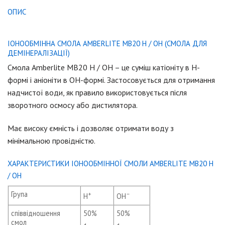
ОПИС
ІОНООБМІННА СМОЛА AMBERLITE MB20 H / OH (СМОЛА ДЛЯ
ДЕМІНЕРАЛІЗАЦІЇ)
Смола Amberlite MB20 H / OH – це суміш катіоніту в Н-
формі і аніоніти в ОН-формі. Застосовується для отримання
надчистої води, як правило використовується після
зворотного осмосу або дистилятора.
Має високу ємність і дозволяє отримати воду з
мінімальною провідністю.
ХАРАКТЕРИСТИКИ ІОНООБМІННОЇ СМОЛИ AMBERLITE MB20 H
/ OH
Група
+
–
H
OH
співвідношення
50%
50%
смол