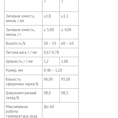
1
1
Загальна ємність,
≥1,8
≥1,1
ммоль / мл
Загальна ємність,
≥ 5,00
≥ 4,00
ммоль / г
Вологість,%
50 – 55
60 – 65
Питома вага, г / мл
0,67-0,78
Щільність, г / мл
1,2
1,06
Розмір, мм
0,40 – 1,20
Кількість
96,00
95,00
сферичних зерен,%
Гранулометричний
98,0
98,5
склад,%
Максимальна
До 60
робоча
температура, град