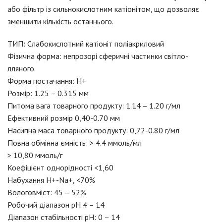
або фільтр із сильнокислотним катіонітом, що дозволяє
зменшити кількість останнього.
ТИП: Слабокислотний катіоніт поліакриловий
Фізична форма: непрозорі сферичні частинки світло-
лляного.
Форма постачання: Н+
Розмір: 1.25 – 0.315 мм
Питома вага товарного продукту: 1.14 – 1.20 г/мл
Ефективний розмір 0,40-0.70 мм
Насипна маса товарного продукту: 0,72-0.80 г/мл
Повна обмінна ємність: > 4.4 ммоль/мл
> 10,80 ммоль/г
Коефіцієнт однорідності <1,60
Набухання Н+-Na+, <70%
Вологовміст: 45 – 52%
Робочий діапазон рН 4 – 14
Діапазон стабільності рН: 0 – 14