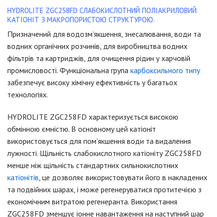
HYDROLITE ZGC258FD СЛАБОКИСЛОТНИЙ ПОЛІАКРИЛОВИЙ
КАТІОНІТ З МАКРОПОРИСТОЮ СТРУКТУРОЮ.
Призначений для водозм’якшення, знесалювання, води та
водних органічних розчинів, для виробництва водних
фільтрів та картриджів, для очищення рідин у харчовій
промисловості. Функціональна група
карбоксильного типу
забезпечує високу хімічну ефективність у багатьох
технологіях.
HYDROLITE ZGC258FD характеризується високою
обмінною ємністю. В основному цей катіоніт
використовується для пом’якшення води та видалення
лужності. Щільність слабокислотного катіоніту ZGC258FD
менше ніж щільність стандартних сильнокислотних
катіонітів
, це дозволяє використовувати його в накладених
та подвійних шарах, і може регенеруватися протитечією з
економічним витратою регенеранта. Використання
ZGC258FD зменшує іонне навантаження на наступний шар