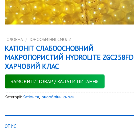
ГОЛОВНА
/
IОНООБМІННІ СМОЛИ
КАТІОНІТ СЛАБООСНОВНИЙ
МАКРОПОРИСТИЙ HYDROLITE ZGC258FD
ХАРЧОВИЙ КЛАС
ЗАМОВИТИ ТОВАР / ЗАДАТИ ПИТАННЯ
Категорії:
Катіоніти
,
Iонообмінні смоли
ОПИС