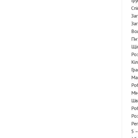
Гр
Сп
Заг
Заг
Вол
Пит
Щіл
Роз
Кіл
Гра
Ма
Роб
Мін
Шви
Ро
Ро
Рег
5 –