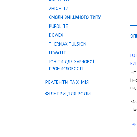
АНІОНІТИ
СМОЛИ ЗМІШАНОГО ТИПУ
PUROLITE
DOWEX
ОП
THERMAX TULSION
LEWATIT
ГО
ІОНІТИ ДЛЯ ХАРЧОВОЇ
ВИ
ПРОМИСЛОВОСТІ
HY
і 
РЕАГЕНТИ ТА ХІМІЯ
над
ФІЛЬТРИ ДЛЯ ВОДИ
Має
Пос
Гар