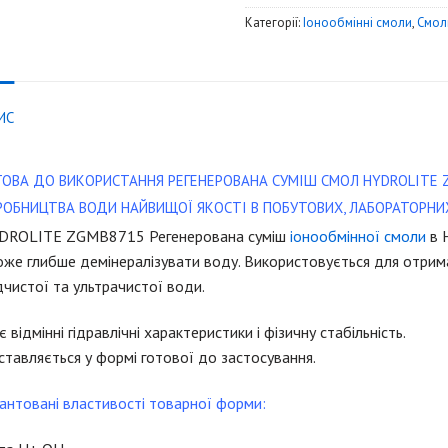
Категорії:
Iонообмінні смоли
,
Смол
ИС
ТОВА ДО ВИКОРИСТАННЯ РЕГЕНЕРОВАНА СУМІШ СМОЛ HYDROLITE 
РОБНИЦТВА ВОДИ НАЙВИЩОЇ ЯКОСТІ В ПОБУТОВИХ, ЛАБОРАТОРН
DROLITE ZGМВ8715 Регенерована суміш
іонообмінної смоли
в 
може глибше демінералізувати воду. Використовується для отри
чистої та ультрачистої води.
 відмінні гідравлічні характеристики і фізичну стабільність.
тавляється у формі готової до застосування.
антовані властивості товарної форми: