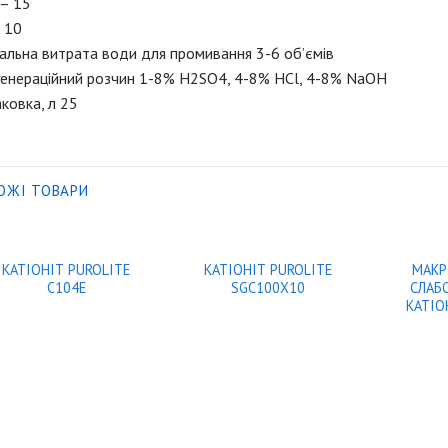
 – 15
 10
альна витрата води для промивання 3-6 об’ємів
генераційний розчин 1-8% H2SO4, 4-8% HCl, 4-8% NaOH
ковка, л 25
ОЖІ ТОВАРИ
КАТІОНІТ PUROLITE
КАТІОНІТ PUROLITE
МАКР
C104E
SGC100X10
СЛАБ
КАТIО