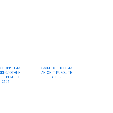
ОПОРИСТИЙ
СИЛЬНООСНОВНИЙ
ОКИСЛОТНИЙ
АНІОНІТ PUROLITE
НIТ PUROLITE
A500P
C106
СИЛЬНООСН
АНІОНІТ PUROL