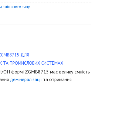
и змішаного типу
ZGМВ8715 ДЛЯ
ИХ ТА ПРОМИСЛОВИХ СИСТЕМАХ
Н/ОН формі ZGMB8715 має велику ємність
мання
демінералізації
та отримання