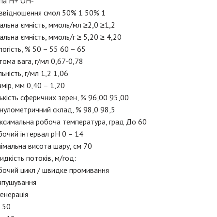
упа H+ OH-
іввідношення смол 50% 1 50% 1
альна ємність, ммоль/мл ≥2,0 ≥1,2
альна ємність, ммоль/г ≥ 5,20 ≥ 4,20
огість, % 50 – 55 60 – 65
ома вага, г/мл 0,67-0,78
ьність, г/мл 1,2 1,06
мір, мм 0,40 – 1,20
ькість сферичних зерен, % 96,00 95,00
нулометричний склад, % 98,0 98,5
ксимальна робоча температура, град До 60
очий інтервал рН 0 – 14
імальна висота шару, см 70
дкість потоків, м/год:
бочий цикл / швидке промивання
зпушування
енерація
 50