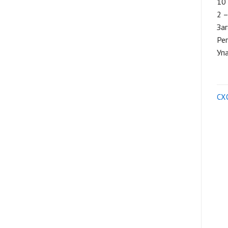
10
2 –
Заг
Ре
Упа
СХ