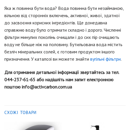
Яка ж повинна бути вода? Вода повинна бути незайманою,
вільною від сторонніх включень, активної, живої, здатної
до засвоєння корисних інгредієнтів. Ще донедавна
справжню воду було отримати складно і дорого. Численні
фільтри минулих поколінь очищали і до сих пір очищають
воду не більше ніж на половину. Бутильована вода містить
безліч мінеральних солей, є готовим продуктом іншого
призначення. У каталозі ви можете знайти
вугільні фільтри
.
Для отримання детальної інформації звертайтесь за тел.
044-237-61-65 або надішліть нам запит електронною
поштою info@activcarbon.com.ua
СХОЖІ ТОВАРИ