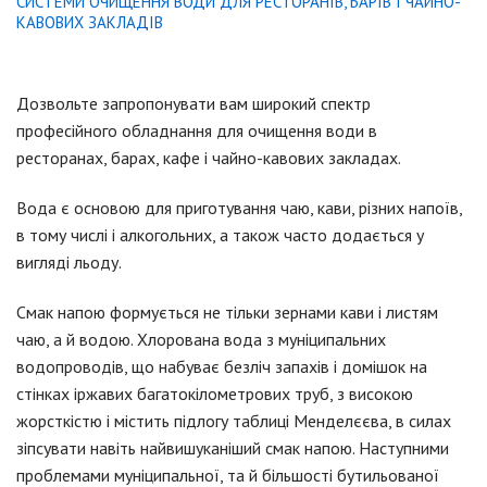
СИСТЕМИ ОЧИЩЕННЯ ВОДИ ДЛЯ РЕСТОРАНІВ, БАРІВ І ЧАЙНО-
КАВОВИХ ЗАКЛАДІВ
Дозвольте запропонувати вам широкий спектр
професійного обладнання для очищення води в
ресторанах, барах, кафе і чайно-кавових закладах.
Вода є основою для приготування чаю, кави, різних напоїв,
в тому числі і алкогольних, а також часто додається у
вигляді льоду.
Смак напою формується не тільки зернами кави і листям
чаю, а й водою. Хлорована вода з муніципальних
водопроводів, що набуває безліч запахів і домішок на
стінках іржавих багатокілометрових труб, з високою
жорсткістю і містить підлогу таблиці Менделєєва, в силах
зіпсувати навіть найвишуканіший смак напою. Наступними
проблемами муніципальної, та й більшості бутильованої