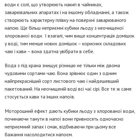
води є солі, що утворюють накип в чайниках,
заварювальних апаратах і на іншому обладнанні, а також
створюють характерну плівку на поверхні заварюваного
напою. Ще більш неприємні кубики льоду з неочищеної
хлорованої води. І взагалі, чим вище концентрація домішок
у воді, тим менше нових домішок – корисних складових
чаю і кави – вона здатна увібрати в себе.
Вода з під крана знищує різницю не тільки між двома
чудовими сортами чаю. Вона зрівнює один з одним
найпрекрасніший сорт листового чаю і найдешевший
пакетований. На неочищеній воді всі чаї сірі. Все те ж саме
стосується кави та інших напоїв.
Моторошний ефект дають кубики льоду з хлорованої води,
починаючи танути в напої вони привносять одночасно
неприємний запах і смак, відбиваючи при цьому все
бажання насолодитися напоєм.