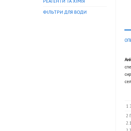
РЕАГЕНТИ ТА ХІМІЯ
ФІЛЬТРИ ДЛЯ ВОДИ
ОП
Ан
спе
сир
сел
1 
2 
2.
2.