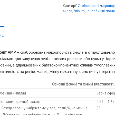
Категорії:
Слабоосновні макропори
смоли
,
Аніоніти
,
Iонообмінні смоли
ИС
іоніт АМР
– слабоосновна макропориста смола зі стиролдивініл
ціально для вилучення ренію з кислих розчинів або пульп у гідр
овини, відпрацьованих багатокомпонентних сплавів тугоплавких 
ективність по ренію, має відмінну механічну, осмотичну і термічну
Основні фізичні та хімічні властивості
Зовнішній вигляд
Зерна сфер
Гранулометричний склад:
0,63 – 1,25
1 Розмір зерен у набряклому у воді стані, %, не менше
98
2 Об’ємна частка робочої фракції, %, щонайменше