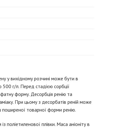
ну у вихідному розчині може бути в
о 500 г/л.
Перед стадією сорбції
ьфатну форму.
Десорбція ренію та
аміаку.
При цьому з десорбатів реній може
ш поширеної товарної форми ренію.
 із поліетиленової плівки.
Маса аніоніту в