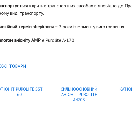
анспортується
у критих транспортних засобах відповідно до Пра
ому виді транспорту.
антійний термін зберігання –
2 роки із моменту виготовлення.
алогом аніоніту
АМР
є Purolite A-170
ОЖІ ТОВАРИ
АТІОНІТ PUROLITE SST
СИЛЬНООСНОВНИЙ
КАТІО
60
АНIОНIТ PUROLITE
A420S