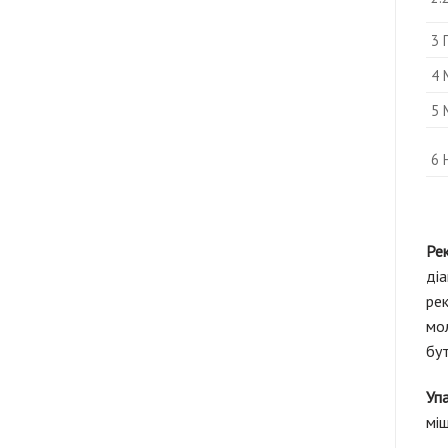
3 
4 
5 
6 
Ре
діа
ре
мо
бут
Уп
міш