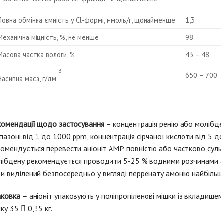
Повна обмінна ємність у Cl-формі, ммоль/г, щонайменше
1,3
Механічна міцність, %, не менше
98
Масова частка вологи, %
43 – 48
3
650 – 700
Насипна маса, г/дм
комендації щодо застосування –
концентрація ренію або молібде
пазоні від 1 до 1000 ppm, концентрація сірчаної кислоти від 5 д
комендується перевести аніоніт АМР повністю або частково сул
лібдену рекомендується проводити 5-25 % водними розчинами 
и виділений безпосередньо у вигляді перренату амонію найбіль
аковка –
аніоніт упаковують у поліпропіленові мішки із вкладишем
ку 35  0,35 кг.