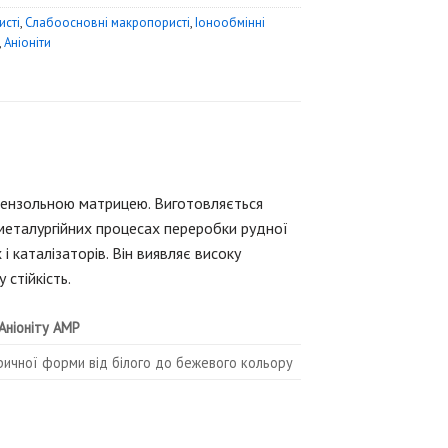
сті
,
Слабоосновні макропористі
,
Iонообмінні
,
Аніоніти
бензольною матрицею.
Виготовляється
ометалургійних процесах переробки рудної
і каталізаторів.
Він виявляє високу
 стійкість.
 Аніоніту АМР
ичної форми від білого до бежевого кольору