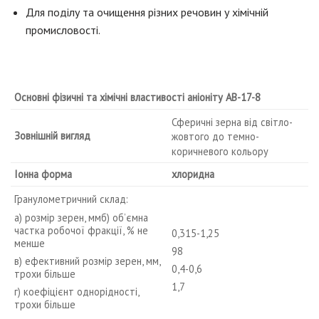
Для поділу та очищення різних речовин у хімічній
промисловості.
Основні фізичні та хімічні властивості
аніоніту АВ-17-8
Сферичні зерна від світло-
Зовнішній вигляд
жовтого до темно-
коричневого кольору
Іонна форма
хлоридна
Гранулометричний склад:
а) розмір зерен, ммб) об’ємна
частка робочої фракції, % не
0,315-1,25
менше
98
в) ефективний розмір зерен, мм,
0,4-0,6
трохи більше
1,7
г) коефіцієнт однорідності,
трохи більше