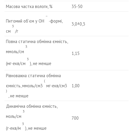
Масова частка вологи, %
35-50
–
Питомий об’єм у ОН
-формі,
3,0±0,3
3
см
/г
Повна статична обмінна ємність,
3
ммоль/см
1,15
3
(мг-екв/см
), не менше
Рівноважна статична обмінна
(
ємність, ммоль/см3
мг-екв/см3
1,00
)
, не менше
Динамічна обмінна ємність,
3
моль/см
700
3
(г-екв/м
), не менше