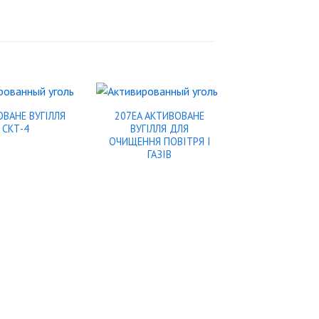
ВАНЕ ВУГІЛЛЯ
207EA АКТИВОВАНЕ
СКТ-4
ВУГІЛЛЯ ДЛЯ
ОЧИЩЕННЯ ПОВІТРЯ І
ГАЗІВ
АКТИВОВАНЕ 
ДЛЯ ВИДАЛ
ФОРМАЛЬДЕ
FORMASO