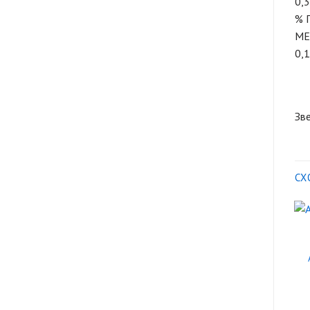
0,
% 
MEI
0,1
Зве
СХ