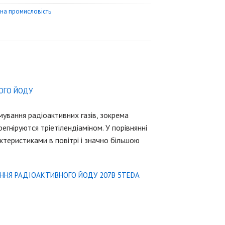
на промисловість
ОГО ЙОДУ
мування радіоактивних газів, зокрема
регніруются тріетілендіаміном. У порівнянні
ктеристиками в повітрі і значно більшою
ННЯ РАДІОАКТИВНОГО ЙОДУ 207B 5TEDA