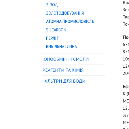
Вол
ЗІЗОД
Зол
ЗОЛОТОДОБУВАННЯ
Тве
АТОМНА ПРОМИСЛОВІСТЬ
Точ
SILCARBON
Пос
ПЕРЛІТ
6×1
ВИБІЛЬНА ГЛИНА
8×1
10х
IОНООБМІННІ СМОЛИ
12×
РЕАГЕНТИ ТА ХІМІЯ
20×
ФІЛЬТРИ ДЛЯ ВОДИ
Еф
K 
MEI
12
% 
MEI