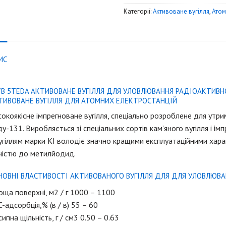
Категорії:
Активоване вугілля
,
Атом
ИС
7B 5TEDA АКТИВОВАНЕ ВУГІЛЛЯ ДЛЯ УЛОВЛЮВАННЯ РАДІОАКТИВН
ТИВОВАНЕ ВУГІЛЛЯ ДЛЯ АТОМНИХ ЕЛЕКТРОСТАНЦІЙ
окоякіснe імпрегноване вугілля, спеціально розробленe для утри
у-131. Виробляється зі спеціальних сортів кам’яного вугілля і імп
угіллям марки KI володіє значно кращими експлуатаційними хара
ністю до метилйодид.
НОВНІ ВЛАСТИВОСТІ АКТИВОВАНОГО ВУГІЛЛЯ ДЛЯ ДЛЯ УЛОВЛЮВА
ща поверхні, м2 / г 1000 – 1100
-адсорбція,% (в / в) 55 – 60
ипна щільність, г / см3 0.50 – 0.63