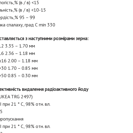
огість,% (в / в) <15
ьність,% (в / в) <10-15
рдість,% 95 – 99
ка спалаху, град С min 330
тавляється з наступними розмірами зерна:
2 3.35 – 1.70 мм
6 2.36 – 1.18 мм
16 2.00 – 1.18 мм
30 1.70 – 0.85 мм
50 0.85 – 0.30 мм
ективність видалення радіоактивного йоду
(UKEA TRG 2497)
 при 21 ° C, 98% отн. вл.
,5
пропускання
 при 21 ° C, 98% отн. вл.