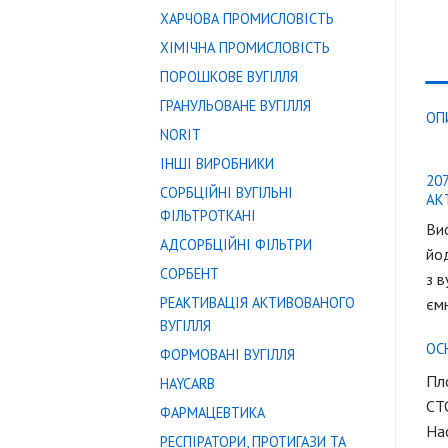
ХАРЧОВА ПРОМИСЛОВІСТЬ
ХІМІЧНА ПРОМИСЛОВІСТЬ
ПОРОШКОВЕ ВУГІЛЛЯ
ГРАНУЛЬОВАНЕ ВУГІЛЛЯ
ОП
NORIT
ІНШІ ВИРОБНИКИ
20
СОРБЦІЙНІ ВУГІЛЬНІ
АК
ФІЛЬТРОТКАНІ
Вис
АДСОРБЦІЙНІ ФІЛЬТРИ
йод
СОРБЕНТ
з в
РЕАКТИВАЦІЯ АКТИВОВАНОГО
єм
ВУГІЛЛЯ
ОС
ФОРМОВАНІ ВУГІЛЛЯ
Пло
HAYCARB
CTC
ФАРМАЦЕВТИКА
Нас
РЕСПІРАТОРИ, ПРОТИГАЗИ ТА