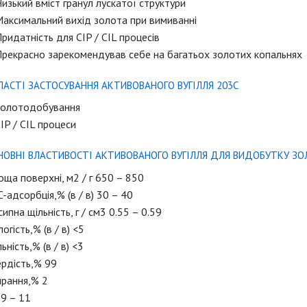
изький вміст гранул лускатої структури
Максимальний вихід золота при вимиванні
ридатність для CIP / CIL процесів
Прекрасно зарекомендував себе на багатьох золотих копальнях
ЛАСТІ ЗАСТОСУВАННЯ АКТИВОВАНОГО ВУГІЛЛЯ 203С
Золотодобування
IP / CIL процеси
НОВНІ ВЛАСТИВОСТІ АКТИВОВАНОГО ВУГІЛЛЯ ДЛЯ ВИДОБУТКУ ЗО
ща поверхні, м2 / г 650 – 850
-адсорбція,% (в / в) 30 – 40
ипна щільність, г / см3 0.55 – 0.59
огість,% (в / в) <5
ьність,% (в / в) <3
рдість,% 99
ирання,% 2
9 – 11