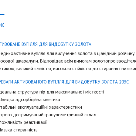
ИС
ТИВОВАНЕ ВУГІЛЛЯ ДЛЯ ВИДОБУТКУ ЗОЛОТА
едньоактивнe вугілля для вилучення золота з ціанідний розчину.
осової шкаралупи. Відповідає всім вимогам золотопроізводіте
етикою, великий ємністю, високою стійкістю до стирання і низьки
РЕВАГИ АКТИВОВАНОГО ВУГІЛЛЯ ДЛЯ ВИДОБУТКУ ЗОЛОТА 203С
деальна структура пір для максимальної місткості
Швидка адсорбційна кінетика
табільні експлуатаційні характеристики
Строго дотримуваний гранулометричний склад
ожливість реактивації
изька стиранність