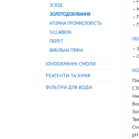
– Н
ЗІЗОД
– 
ЗОЛОТОДОБУВАННЯ
– П
АТОМНА ПРОМИСЛОВІСТЬ
– 
SILCARBON
ОБ
ПЕРЛІТ
– 
ВИБІЛЬНА ГЛИНА
– C
IОНООБМІННІ СМОЛИ
ОС
РЕАГЕНТИ ТА ХІМІЯ
Пло
ФІЛЬТРИ ДЛЯ ВОДИ
CTC
Нас
Вол
Зол
Тве
Ст
pH 