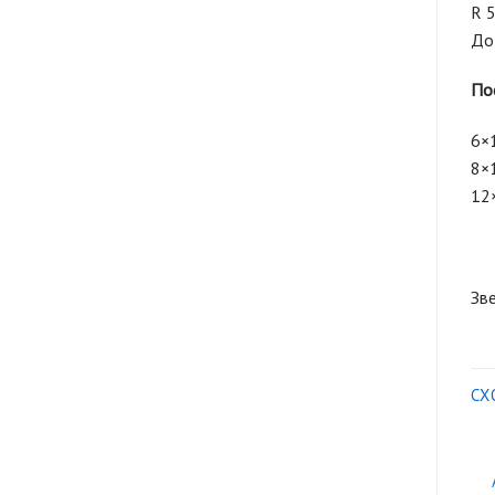
R 
До
Пос
6×1
8×1
12×
Зве
СХ