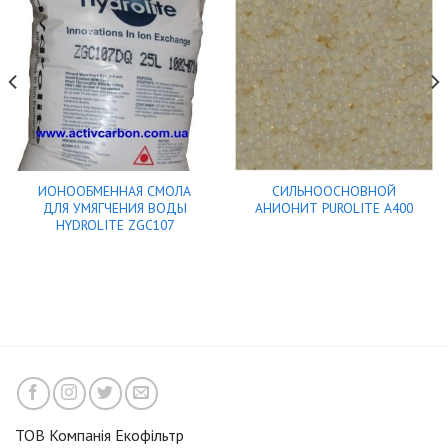
ИОНООБМЕННАЯ СМОЛА
СИЛЬНООСНОВНОЙ
ДЛЯ УМЯГЧЕНИЯ ВОДЫ
АНИОНИТ PUROLITE A400
HYDROLITE ZGC107
ТОВ Компанія Екофільтр