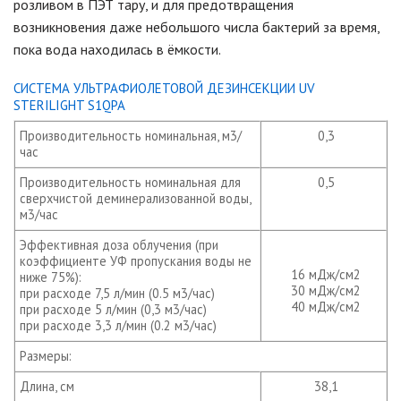
розливом в ПЭТ тару, и для предотвращения
возникновения даже небольшого числа бактерий за время,
пока вода находилась в ёмкости.
СИСТЕМА УЛЬТРАФИОЛЕТОВОЙ ДЕЗИНСЕКЦИИ UV
STERILIGHT S1QPA
Производительность номинальная, м3/
0,3
час
Производительность номинальная для
0,5
сверхчистой деминерализованной воды,
м3/час
Эффективная доза облучения (при
коэффициенте УФ пропускания воды не
16 мДж/см2
ниже 75%):
30 мДж/см2
при расходе 7,5 л/мин (0.5 м3/час)
40 мДж/см2
при расходе 5 л/мин (0,3 м3/час)
при расходе 3,3 л/мин (0.2 м3/час)
Размеры:
Длина, см
38,1