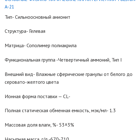
A-21
Тип- Сильноосновный анионит
Структура- Гелевая
Матрица- Сополимер полиакрила
Функциональная группа -Четвертичный аммоний, Тип I
Внешний вид- Влажные сферические гранулы от белого до
серовато-желтого цвета
Ионная форма поставки — CL-
Полная статическая обменная емкость, мэк/мл- 1.3
Массовая доля влаги, %- 53±3%
Насыпная масса, г/л -670-710