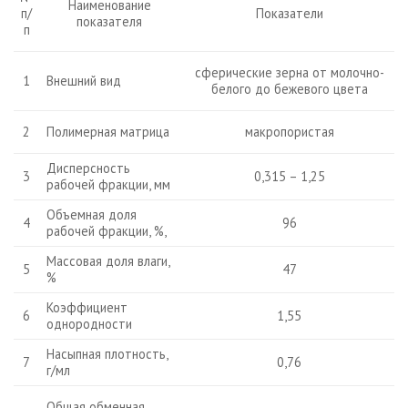
Наименование
п/
Показатели
показателя
п
сферические зерна от молочно-
Внешний вид
1
белого до бежевого цвета
Полимерная матрица
2
макропористая
Дисперсность
3
0,315 – 1,25
рабочей фракции, мм
Объемная доля
4
96
рабочей фракции, %,
Массовая доля влаги,
5
47
%
Коэффициент
6
1,55
однородности
Насыпная плотность,
7
0,76
г/мл
Общая обменная