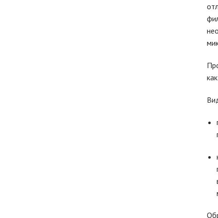
отл
фил
нео
мик
Пр
как
Ви
Обр