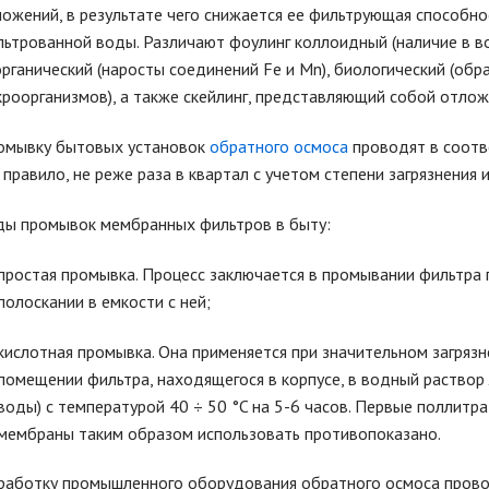
ожений, в результате чего снижается ее фильтрующая способно
ьтрованной воды. Различают фоулинг коллоидный (наличие в в
рганический (наросты соединений Fe и Mn), биологический (обр
роорганизмов), а также скейлинг, представляющий собой отлож
омывку бытовых установок
обратного осмоса
проводят в соотве
 правило, не реже раза в квартал с учетом степени загрязнения
ды промывок мембранных фильтров в быту:
простая промывка. Процесс заключается в промывании фильтра
полоскании в емкости с ней;
кислотная промывка. Она применяется при значительном загряз
помещении фильтра, находящегося в корпусе, в водный раствор 
воды) с температурой 40 ÷ 50 °C на 5-6 часов. Первые поллитр
мембраны таким образом использовать противопоказано.
аботку промышленного оборудования обратного осмоса провод