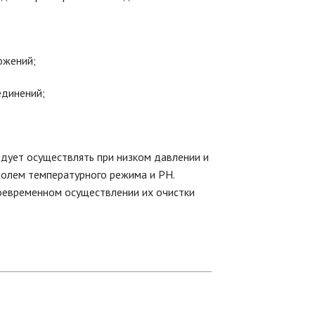
ожений;
единений;
ует осуществлять при низком давлении и
ролем температурного режима и РН.
евременном осуществлении их очистки