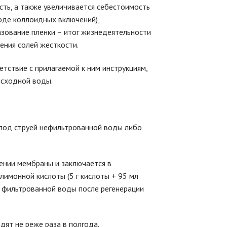
сть, а также увеличивается себестоимость
оде коллоидных включений),
азование пленки – итог жизнедеятельности
ения солей жесткости.
тствие с прилагаемой к ним инструкциям,
 исходной воды.
 под струей нефильтрованной воды либо
нении мембраны и заключается в
лимонной кислоты (5 г кислоты + 95 мл
а фильтрованной воды после регенерации
ят не реже раза в полгода.