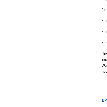
Эт
Пр
выс
Об
про
ДР