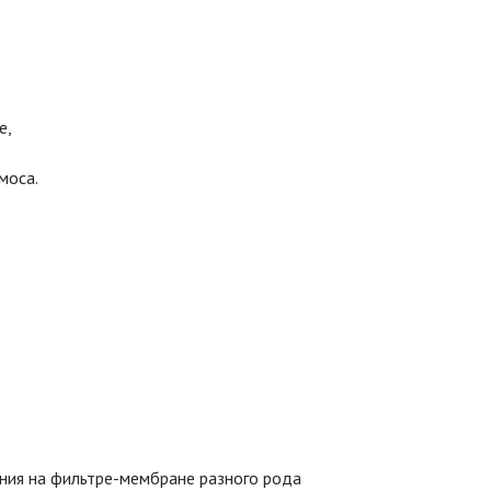
е,
моса.
ния на фильтре-мембране разного рода