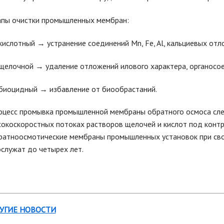
апы очистки промышленных мембран:
кислотный → устранение соединений Mn, Fe, Al, кальциевых отл
щелочной → удаление отложений илового характера, органосо
биоцидный → избавление от биообрастаний.
оцесс промывка промышленной мембраны обратного осмоса след
окоскоростных потоках растворов щелочей и кислот под конт
ратноосмотические мембраны промышленных установок при сво
служат до четырех лет.
УГИЕ НОВОСТИ