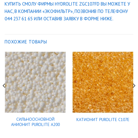
КУПИТЬ СМОЛУ ФИРМЫ HYDROLITE ZGC107FD ВЫ МОЖЕТЕ У
НАС, В КОМПАНИИ «ЭКОФИЛЬТР», ПОЗВОНИВ ПО ТЕЛЕФОНУ
044 237 61 65 ИЛИ ОСТАВИВ ЗАЯВКУ В ФОРМЕ НИЖЕ.
ПОХОЖИЕ ТОВАРЫ
СИЛЬНООСНОВНОЙ
КАТИОНИТ PUROLITE C107E
АНИОНИТ PUROLITE A200