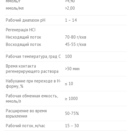
ммоль/г
>4,40
ммоль/мл
>2,00
Рабочий диапазон рН
1 – 14
Регенерація HCI
Нисходящий поток
70-80 г/єкв
Восходящий поток
45-55 г/єкв
Рабочая температура, град С
100
Время контакта
>30 мин
регенерирующего раствора
Набухание при переходе в Н-
≤ 10
форму, %
Рабочая обменная емкость,
≥ 1000
ммоль/л
Расширение во время
50-75%
взрыхления
Рабочий поток, м/час
15 – 30